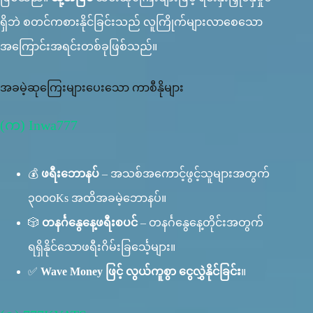
ရှိဘဲ စတင်ကစားနိုင်ခြင်းသည် လူကြိုက်များလာစေသော
အကြောင်းအရင်းတစ်ခုဖြစ်သည်။
အခမဲ့ဆုကြေးများပေးသော ကာစီနိုများ
(က) Inwa777
💰
ဖရီးဘောနပ်
– အသစ်အကောင့်ဖွင့်သူများအတွက်
၃၀၀၀Ks အထိအခမဲ့ဘောနပ်။
🎲
တနင်္ဂနွေနေ့ဖရီးစပင်
– တနင်္ဂနွေနေ့တိုင်းအတွက်
ရရှိနိုင်သောဖရီးဂိမ်းခြင်္သေ့များ။
✅
Wave Money ဖြင့် လွယ်ကူစွာ ငွေလွှဲနိုင်ခြင်း
။