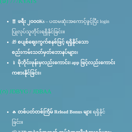
(ခ) 777KYATS
🧧
ဖရီး ၂၀၀၀Ks
– ပထမဆုံးအကောင့်ဖွင့်ပြီး login
ပြုလုပ်သူတိုင်းရရှိနိုင်ခြင်း။
🎁
စပျစ်ဈေးကွက်စနစ်ဖြင့် ရရှိနိုင်သော
စည်းကမ်းသတ်မှတ်ဘောနပ်များ
။
📱
မိုဘိုင်းဖုန်းမှလည်းကောင်း၊ app ဖြင့်လည်းကောင်း
ကစားနိုင်ခြင်း
။
(ဂ) JDBYG / JDBAA
🔥
တစ်ပတ်တစ်ကြိမ် Reload Bonus များ
ရရှိနိုင်
ခြင်း။