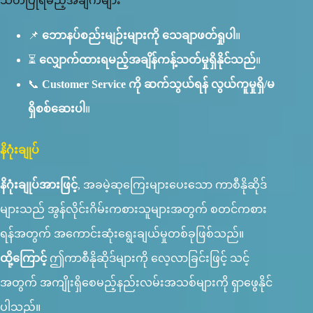
သတိပြုရမည့်အချက်များ
📌
ဘောနပ်စည်းမျဉ်းများကို သေချာဖတ်ရှုပါ
။
⏳
လျှောက်ထားရမည့်အချိန်ကန့်သတ်မှုရှိနိုင်သည်
။
📞
Customer Service ကို ဆက်သွယ်ရန် လွယ်ကူမှုရှိ/မ
ရှိစစ်ဆေးပါ
။
နိဂုံးချုပ်
နိဂုံးချုပ်အားဖြင့်
, အခမဲ့ဆုကြေးများပေးသော ကာစီနိုဆိုဒ်
များသည် အွန်လိုင်းဂိမ်းကစားသူများအတွက် စတင်ကစား
ရန်အတွက် အကောင်းဆုံးရွေးချယ်မှုတစ်ခုဖြစ်သည်။
ထို့ကြောင့်
ဤကာစီနိုဆိုဒ်များကို လေ့လာခြင်းဖြင့် သင့်
အတွက် အကျိုးရှိစေမည့်နည်းလမ်းအသစ်များကို ရှာဖွေနိုင်
ပါသည်။