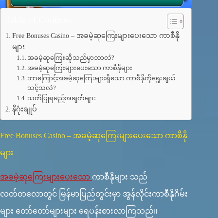
Table of Contents
Free Bonuses Casino – အခမဲ့ဆုကြေးများပေးသော ကာစီနို
များ
အခမဲ့ဆုကြေးဆိုသည်မှာဘာလဲ?
အခမဲ့ဆုကြေးများပေးသော ကာစီနိုများ
ဘာကြောင့်အခမဲ့ဆုကြေးများရှိသော ကာစီနိုကိုရွေးချယ်
သင့်သလဲ?
သတိပြုရမည့်အချက်များ
နိဂုံးချုပ်
Free Bonuses Casino – အခမဲ့ဆုကြေးများပေးသော ကာစီနို
များ
အခမဲ့ဆုကြေးများပေးသော
ကာစီနိုများ သည်
လတ်တလောတွင် မြန်မာပြည်တွင်းမှာ အွန်လိုင်းကာစီနိုဂိမ်း
များ တော်တော်များများ ရေပန်းစားလာကြသည်။