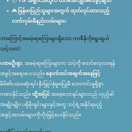
📦
VIP အဖွဲ့ဝင်အတွက် ထပ်မံအကျိုးခံစားခွင့်များ
။
🎮
မြန်မာပြည်သူများအတွက် ထုတ်လုပ်ထားသည့်
လက်လှမ်းမီနည်းလမ်းများ
။
ဘာကြောင့်အခမဲ့ဆုကြေးများရှိသော ကာစီနိုကိုရွေးချယ်
သင့်သလဲ?
ပထမဦးစွာ
, အခမဲ့ဆုကြေးများက သင့်ကို စတင်လေ့လာရန်
အခွင့်အရေးပေးသည်။
နောက်ထပ်အချက်အနေဖြင့်
မိမိ၏ပထမဆုံးရင်းနှီးမြှုပ်နှံမှုမပြုမီ ဘေးကင်းမှုရှိစွာ
ကစားနိုင်သည်။
ထို့အပြင်
အခမဲ့ဘောနပ်များသည် လှည့်ခါ
အမျိုးမျိုး၊ ပရိုမိုးရှင်းများနှင့်အတူ သင့်ရဲ့အနိုင်ရမည့်
အခွင့်အလမ်းများကိုတိုးမြှင့်ပေးနိုင်သည်။