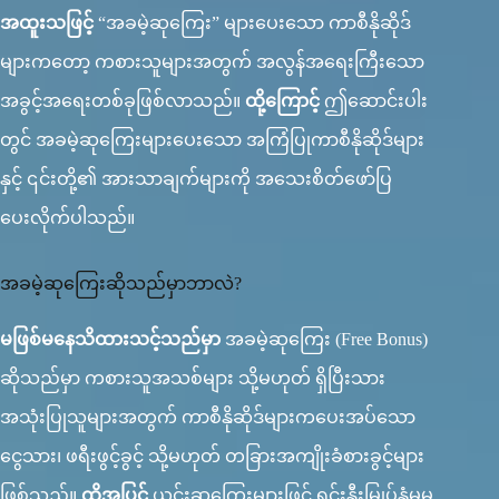
အထူးသဖြင့်
“အခမဲ့ဆုကြေး” များပေးသော ကာစီနိုဆိုဒ်
များကတော့ ကစားသူများအတွက် အလွန်အရေးကြီးသော
အခွင့်အရေးတစ်ခုဖြစ်လာသည်။
ထို့ကြောင့်
ဤဆောင်းပါး
တွင် အခမဲ့ဆုကြေးများပေးသော အကြံပြုကာစီနိုဆိုဒ်များ
နှင့် ၎င်းတို့၏ အားသာချက်များကို အသေးစိတ်ဖော်ပြ
ပေးလိုက်ပါသည်။
အခမဲ့ဆုကြေးဆိုသည်မှာဘာလဲ?
မဖြစ်မနေသိထားသင့်သည်မှာ
အခမဲ့ဆုကြေး (Free Bonus)
ဆိုသည်မှာ ကစားသူအသစ်များ သို့မဟုတ် ရှိပြီးသား
အသုံးပြုသူများအတွက် ကာစီနိုဆိုဒ်များကပေးအပ်သော
ငွေသား၊ ဖရီးဖွင့်ခွင့် သို့မဟုတ် တခြားအကျိုးခံစားခွင့်များ
ဖြစ်သည်။
ထို့အပြင်
ယင်းဆုကြေးများဖြင့် ရင်းနှီးမြှုပ်နှံမှုမ