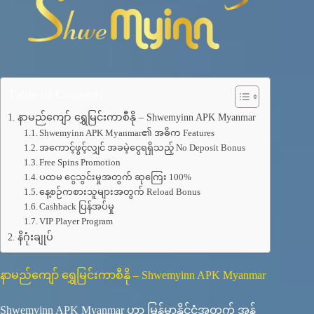
Table of Contents
နာမည်ကျော် ရွှေမြင်းကာစီနို – Shwemyinn APK Myanmar
Shwemyinn APK Myanmar၏ အဓိက Features
အကောင့်ဖွင့်လျှင် အခမဲ့ငွေရရှိသည့် No Deposit Bonus
Free Spins Promotion
ပထမ ငွေသွင်းမှုအတွက် ဆုကြေး 100%
နေ့စဉ်ကစားသူများအတွက် Reload Bonus
Cashback ပြန်အပ်မှု
VIP Player Program
နိဂုံးချုပ်
နာမည်ကျော် ရွှေမြင်းကာစီနို – Shwemyinn APK Myanmar
Shwemyinn APK Myanmar ဟာ မြန်မာနိုင်ငံအတွက် အွန်