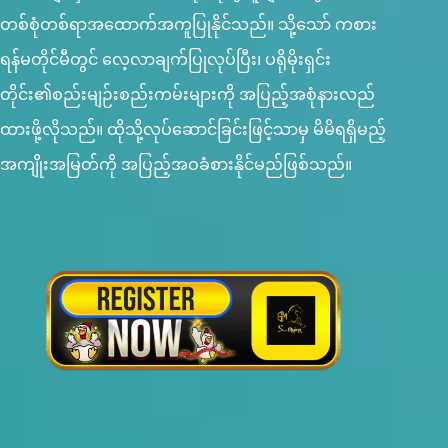
တစ်စုံတစ်ရာအထောက်အကူပြုနိုင်သည်။ သို့သော် ကစား
ရန်မတိုင်မီတွင် လေ့လာချက်ပြုလုပ်ပြီး၊ ပရိုမိုးရှင်း
တိုင်း၏စည်းမျဉ်းစည်းကမ်းများကို အပြည့်အစုံနားလည်
ထားဖို့လိုသည်။ ထိုသို့လုပ်ဆောင်ခြင်းဖြင့်သာမှ မိမိရရှိမည့်
အကျိုးအမြတ်ကို အပြည့်အဝခံစားနိုင်မည်ဖြစ်သည်။