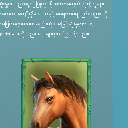
မိုးရှင်းသည် နေ့စဉ်ပြုလုပ်နိုင်သောအတွက် သုံးစွဲသူများ
အတွက် အကျိုးရှိသောအခွင့်အရေးတစ်ရပ်ဖြစ်သည်။ ထို့
အပြင် ငွေပမာဏအနည်းဆုံး၊ အမြင့်ဆုံးနှင့် expiry
periodများကိုလည်း သေချာစွာဖတ်ရှုသင့်သည်။