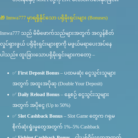
🎁 Innwa777 မှာရရှိနိုင်သော ပရိုမိုးရှင်းများ (Bonuses)
Innwa777 သည် မိမိဖောက်သည်များအတွက် အလွန်စိတ်
လှုပ်ရှားဖွယ် ပရိုမိုးရှင်းများစွာကို မဖွယ်မရာပေးအပ်နေ
ပါသည်။ ထူးခြားသောပရိုမိုးရှင်းများကတော့ –
✅
First Deposit Bonus
– ပထမဆုံး ငွေသွင်းသူများ
အတွက် အထူးအပိုဆု (Double Your Deposit)
✅
Daily Reload Bonus
– နေ့စဉ် ငွေသွင်းသူများ
အတွက် အပိုငွေ (Up to 50%)
✅
Slot Cashback Bonus
– Slot Game တွေက ဂရုမ
စိုက်ဆုံးရှုံးမှုတွေအတွက် 1%–5% Cashback
✅
Fishing Cashback Bonus
– ငါးပစ်ဂိမ်းတွေအတွက်