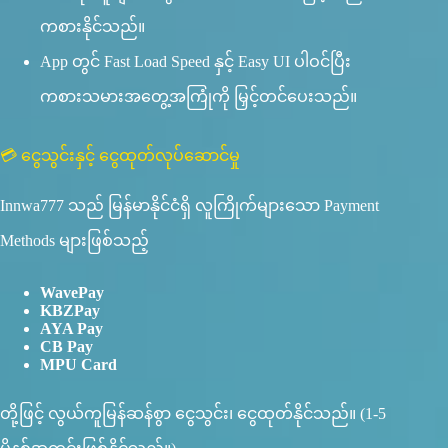
ကစားနိုင်သည်။
App တွင် Fast Load Speed နှင့် Easy UI ပါဝင်ပြီး
ကစားသမားအတွေ့အကြုံကို မြှင့်တင်ပေးသည်။
💳 ငွေသွင်းနှင့် ငွေထုတ်လုပ်ဆောင်မှု
Innwa777 သည် မြန်မာနိုင်ငံရှိ လူကြိုက်များသော Payment
Methods များဖြစ်သည့်
WavePay
KBZPay
AYA Pay
CB Pay
MPU Card
တို့ဖြင့် လွယ်ကူမြန်ဆန်စွာ ငွေသွင်း၊ ငွေထုတ်နိုင်သည်။ (1-5