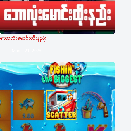
ဘောလုံးမောင်းထိုးနည်း
March 21, 2025