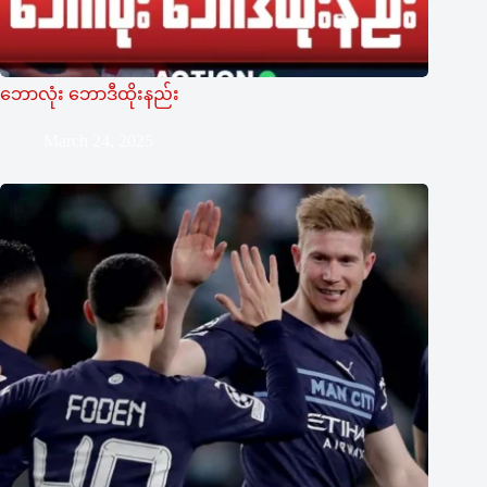
ဘောလုံး ဘောဒီထိုးနည်း
March 24, 2025