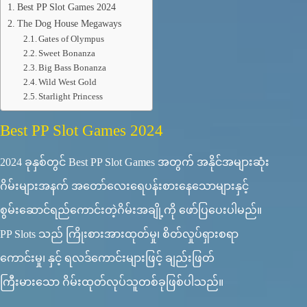
Best PP Slot Games 2024
The Dog House Megaways
Gates of Olympus
Sweet Bonanza
Big Bass Bonanza
Wild West Gold
Starlight Princess
Best PP Slot Games 2024
2024 ခုနှစ်တွင် Best PP Slot Games အတွက် အနိုင်အများဆုံး
ဂိမ်းများအနက် အတော်လေးရေပန်းစားနေသောများနှင့်
စွမ်းဆောင်ရည်ကောင်းတဲ့ဂိမ်းအချို့ကို ဖော်ပြပေးပါမည်။
PP Slots သည် ကြိုးစားအားထုတ်မှု၊ စိတ်လှုပ်ရှားစရာ
ကောင်းမှု၊ နှင့် ရလဒ်ကောင်းများဖြင့် ချည်းဖြတ်
ကြီးမားသော ဂိမ်းထုတ်လုပ်သူတစ်ခုဖြစ်ပါသည်။