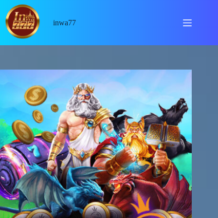
Skip
to
content
inwa77