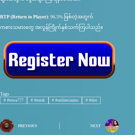
RTP (Return to Player)
: 96.5% ဖြစ်တဲ့အတွက်
ကစားသမားတွေ အလွန်ကြိုက်နှစ်သက်ကြပါသည်။
Tags
#
#inwa777
#
#mmk
#
#onlinecasino
#
#slot
PREVIOUS
NEXT