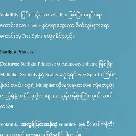
Volatility
: ပြင်းထန်သော volatility ဖြစ်ပြီး ပျော်စရာ
ကောင်းသော Theme နှင့်ရောထွေးကာ စိတ်လှုပ်ရှားစရာ
ကောင်းတဲ့ Free Spins တွေရနိုင်သည်။
Starlight Princess
Features
: Starlight Princess က Anime-style theme ဖြစ်ပြီး
Multiplier Symbols နှင့် Scatter 4 ခုရရင် Free Spin 15 ကြိမ်ရ
နိုင်ပါတယ်။ သူ့ရဲ့ Multiplier တိုးများမှုဟာတစ်ကြိမ်တည်း
လှည့်ရုံနဲ့ အနိုင်ရလို့တာများအလွန်တန်ဖိုးကြီးထွက်လာပါ
တယ်။
Volatility
:
အလွန်ပြင်းထန်တဲ့ volatility
ဖြစ်ပြီး ပေါက်ကြီး
များအတွက် ငွေအများကြီးရနိုင်ပါတယ်။